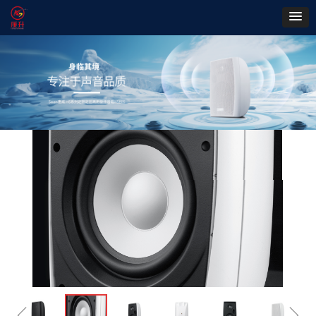
首页
ꄲ
会议系统
ꄲ
Swan惠威 VA系列高级壁挂音箱
ꁆ
ꁇ