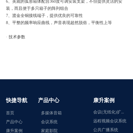
6、美观的弧形箱体配合360度可调安装支架，不但提供灵活的安
装，而且便于多只箱子的阵列组合
7、渡金全铜接线端子，提供优良的可靠性
8、平整的频率响应曲线，声音表现超然脱俗，平衡性上等
· 技术参数
快捷导航
产品中心
康升案例
会议(无纸化)扩声系统
首页
多媒体音箱
远程视频会议系统
产品中心
会议系统
公共广播系统
康升案例
家庭影院