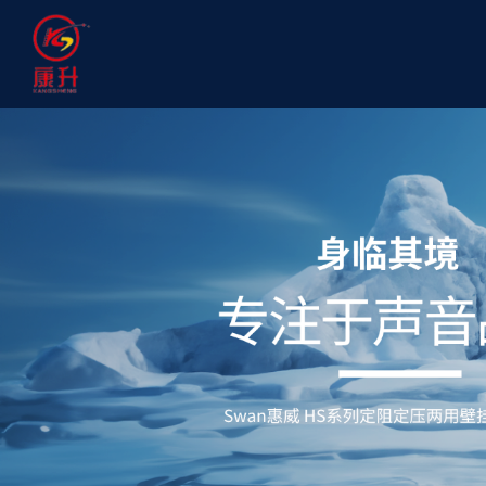
首页
ꄲ
会议系统
ꄲ
Swan惠威 DM系列广播专用麦克风