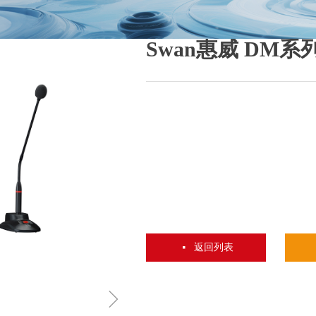
Swan惠威 DM
返回列表
넷
ꁇ