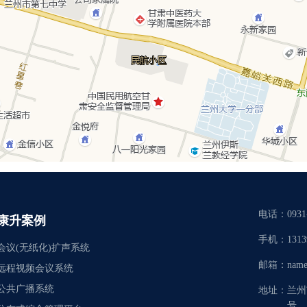
电话：
0931
康升案例
手机：
1313
会议(无纸化)扩声系统
邮箱：
name
远程视频会议系统
公共广播系统
地址：
兰州
号