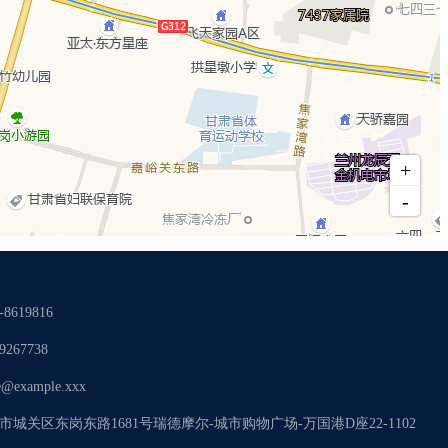
-8619816
9267738
@example.xxx
市城关区东岗东路1681号瑞德摩尔-城市购物广场-万国港D座22-1102